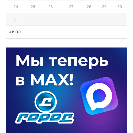
24
25
26
27
28
29
30
31
« ИЮЛ