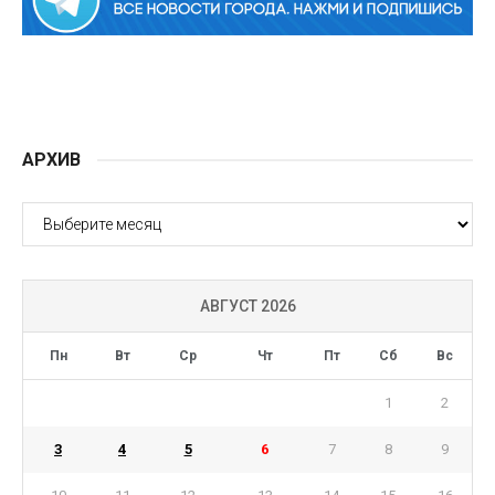
АРХИВ
АРХИВ
АВГУСТ 2026
Пн
Вт
Ср
Чт
Пт
Сб
Вс
1
2
3
4
5
6
7
8
9