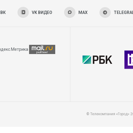
ВК
VK ВИДЕО
MAX
TELEGR
© Телекомпания «Город» 2