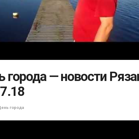
ь города — новости Ряза
07.18
День города