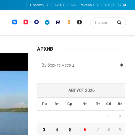
Новости: 70-00-20; 70-00-21 | Реклама: 70-00-01; 703-704
АРХИВ
АРХИВ
Выберите месяц
АВГУСТ 2026
Пн
Вт
Ср
Чт
Пт
Сб
Вс
1
2
3
4
5
6
7
8
9