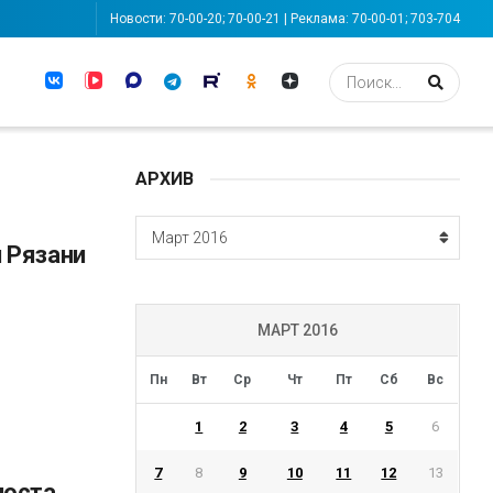
Новости: 70-00-20; 70-00-21 | Реклама: 70-00-01; 703-704
АРХИВ
АРХИВ
Март 2016
 Рязани
МАРТ 2016
Пн
Вт
Ср
Чт
Пт
Сб
Вс
1
2
3
4
5
6
7
8
9
10
11
12
13
поста