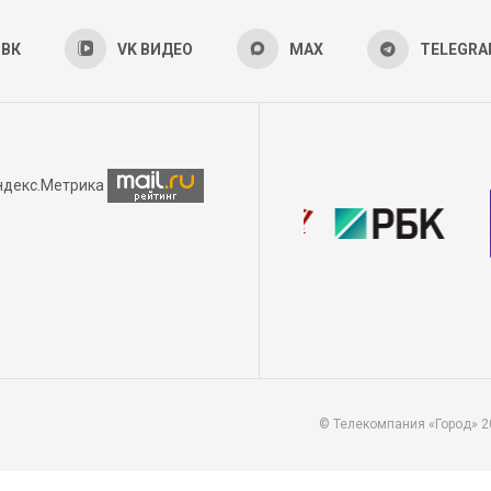
ВК
VK ВИДЕО
MAX
TELEGR
© Телекомпания «Город» 2