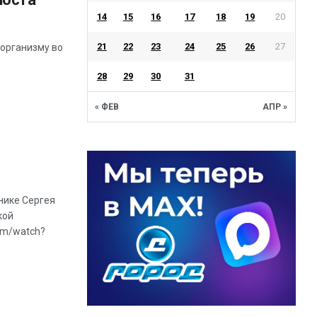
14
15
16
17
18
19
20
21
22
23
24
25
26
27
 организму во
28
29
30
31
« ФЕВ
АПР »
нике Сергея
кой
om/watch?