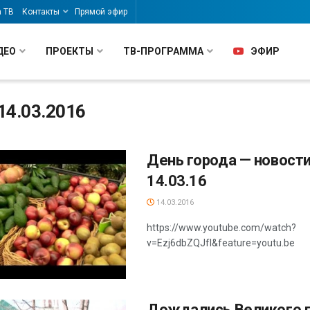
а ТВ
Контакты
Прямой эфир
ДЕО
ПРОЕКТЫ
ТВ-ПРОГРАММА
ЭФИР
14.03.2016
День города — новости
14.03.16
14.03.2016
https://www.youtube.com/watch?
v=Ezj6dbZQJfI&feature=youtu.be
Дождались Великого 