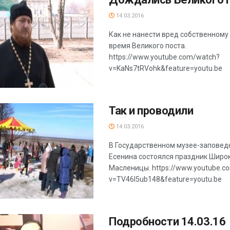
14.03.2016
Как не нанести вред собственному
время Великого поста.
https://www.youtube.com/watch?
v=KaNs7tRVohk&feature=youtu.be
Так и проводили
14.03.2016
В Государственном музее-заповед
Есенина состоялся праздник Широ
Масленицы. https://www.youtube.c
v=TV46I5ub148&feature=youtu.be
Подробности 14.03.16