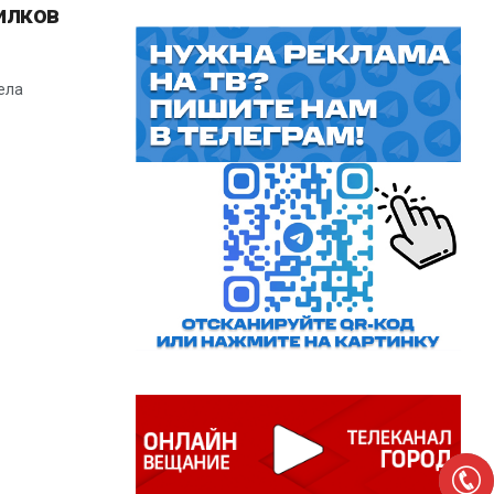
илков
ела