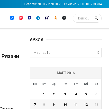
Новости: 70-00-20; 70-00-21 | Реклама: 70-00-01; 703-704
АРХИВ
АРХИВ
Март 2016
 Рязани
МАРТ 2016
Пн
Вт
Ср
Чт
Пт
Сб
Вс
1
2
3
4
5
6
7
8
9
10
11
12
13
Ольга