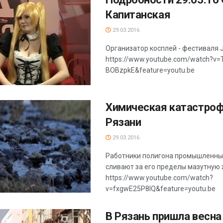
Капитанская
29.03.2016
Организатор косплей - фестиваля 
https://www.youtube.com/watch?v=
BOBzpkE&feature=youtu.be
Химическая катастроф
Рязани
29.03.2016
Работники полигона промышленны
сливают за его пределы мазутную 
https://www.youtube.com/watch?
v=fxgwE25P8IQ&feature=youtu.be
В Рязань пришла весна