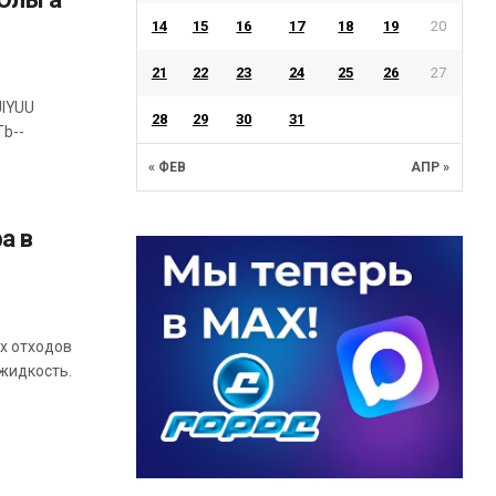
14
15
16
17
18
19
20
21
22
23
24
25
26
27
JIYUU
28
29
30
31
Tb--
« ФЕВ
АПР »
а в
х отходов
жидкость.