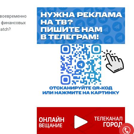
 своевременно
х финансовых
watch?