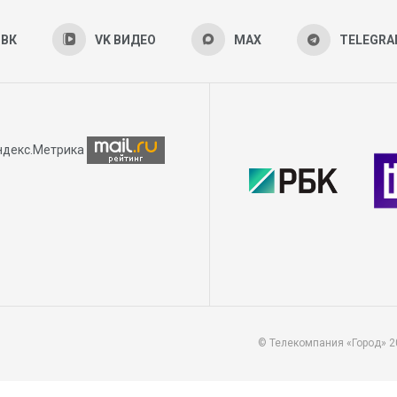
ВК
VK ВИДЕО
MAX
TELEGR
© Телекомпания «Город» 2