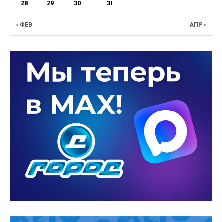
28
29
30
31
« ФЕВ
АПР »