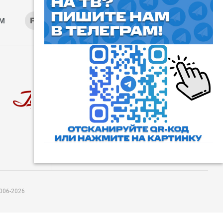
AM
RUTUBE
ОК
ДЗЕН
⓰
Пользовательское соглашение
Все права защищены. Любое
использование материалов
допускается только с согласия
редакции, а также с ссылкой на
сайт.
006-2026