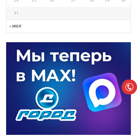
24
25
26
27
28
29
30
31
« ИЮЛ