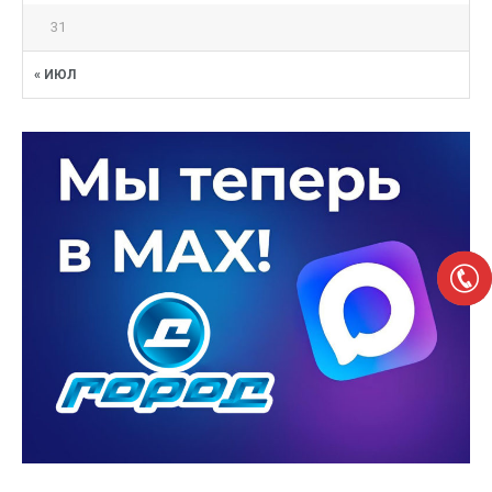
31
« ИЮЛ