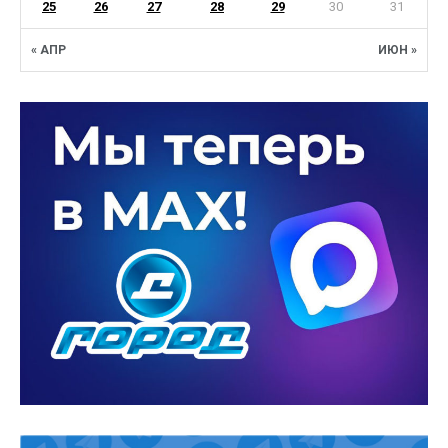
25
26
27
28
29
30
31
« АПР
ИЮН »