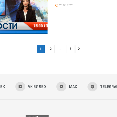
26.05.2026
1
2
…
8
ВК
VK ВИДЕО
MAX
TELEGR