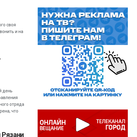
ого своя
вонить и на
/
й день
равления
ного отряда
рена, что
 Рязани