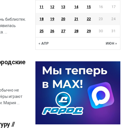
11
12
13
14
15
16
17
18
19
20
21
22
23
24
нь библиотек.
оявилась
25
26
27
28
29
30
31
 ...
« АПР
ИЮН »
ородские
 обычно не
тёры играют
 Мария ...
уру //