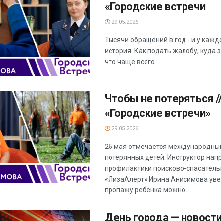
«Городские встречи
29.05.2026
Тысячи обращений в год - и у кажд
история. Как подать жалобу, куда з
что чаще всего ...
Чтобы не потеряться /
«Городские встречи»
29.05.2026
25 мая отмечается международны
потерянных детей. Инструктор нап
профилактики поисково-спасатель
«ЛизаАлерт» Ирина Анисимова уве
пропажу ребенка можно ...
День города — новости