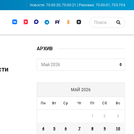
Новости: 70-00-20; 70-00-21 | Реклама: 70-00-01; 703-704
АРХИВ
АРХИВ
Май 2026
сти
МАЙ 2026
Пн
Вт
Ср
Чт
Пт
Сб
Вс
1
2
3
4
5
6
7
8
9
10