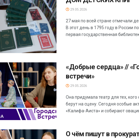
29.05.2026
27 мая по всей стране отмечали де
В этот день в 1795 году в России п
первая государственная библиотека.
«Добрые сердца» // «Г
встречи»
29.05.2026
Она придумала театр для тех, кого
берут на сцену. Сегодня особые ак
«Калифа-Аиста» и собирают овации.
О чём пишут в прокурат