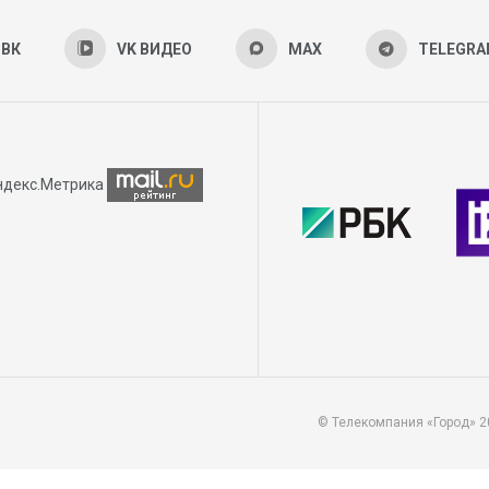
ВК
VK ВИДЕО
MAX
TELEGR
© Телекомпания «Город» 2