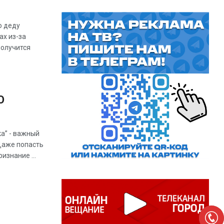
о деду
ах из-за
получится
О
а” - важный
Даже попасть
изнание ...