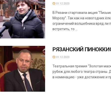
01.12.2020
В Рязани стартовала акция “Письм
Морозу”. Так как на новогодних ёлк
ограничений волшебника вряд ли 
встретить, то ...
РЯЗАНСКИЙ ПИНОККИ
01.12.2020
Театральная премия “Золотая маск
рубеж для любого театра страны. 
в номинацию - уже достижение и пр