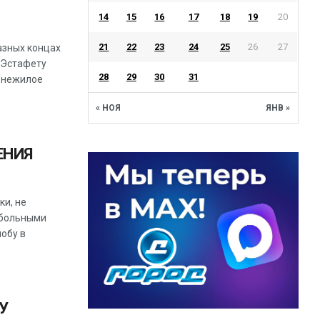
14
15
16
17
18
19
20
21
22
23
24
25
26
27
азных концах
. Эстафету
28
29
30
31
 нежилое
« НОЯ
ЯНВ »
ЕНИЯ
ки, не
 больными
обу в
У