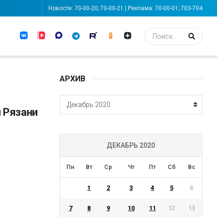
Новости: 70-00-20; 70-00-21 | Реклама: 70-00-01; 703-704
АРХИВ
АРХИВ
Декабрь 2020
 Рязани
ДЕКАБРЬ 2020
Пн
Вт
Ср
Чт
Пт
Сб
Вс
1
2
3
4
5
6
7
8
9
10
11
12
13