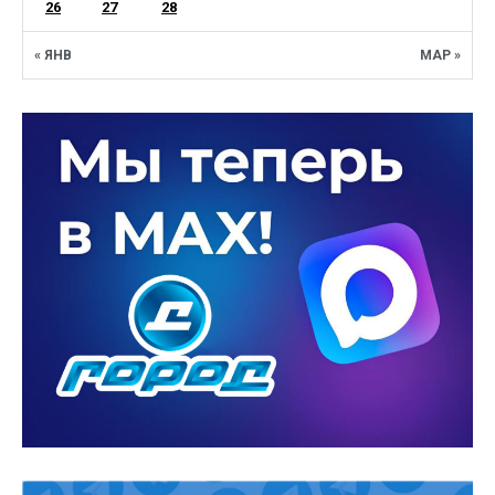
26
27
28
« ЯНВ
МАР »