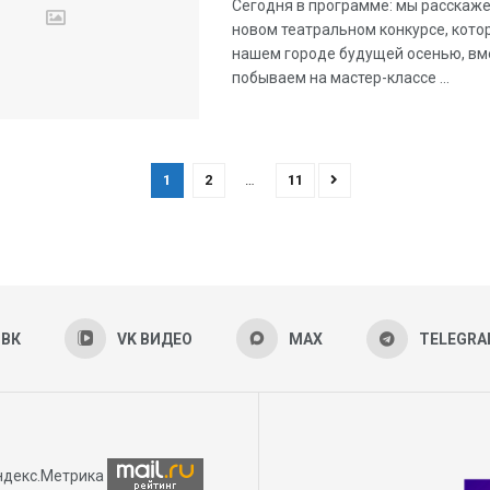
Сегодня в программе: мы расскаж
новом театральном конкурсе, кото
нашем городе будущей осенью, вм
побываем на мастер-классе ...
1
2
…
11
ВК
VK ВИДЕО
MAX
TELEGR