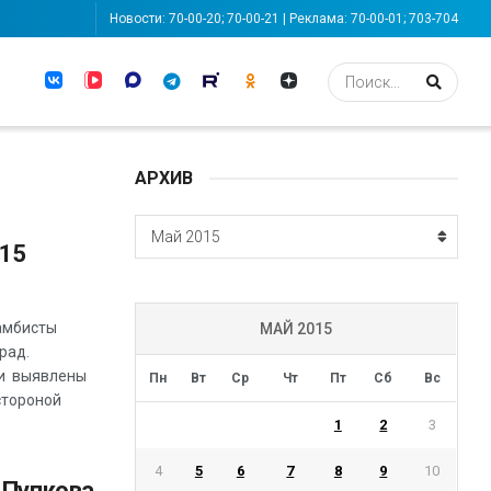
Новости: 70-00-20; 70-00-21 | Реклама: 70-00-01; 703-704
АРХИВ
АРХИВ
Май 2015
.15
самбисты
МАЙ 2015
рад.
ли выявлены
Пн
Вт
Ср
Чт
Пт
Сб
Вс
стороной
1
2
3
4
5
6
7
8
9
10
 Пупкова