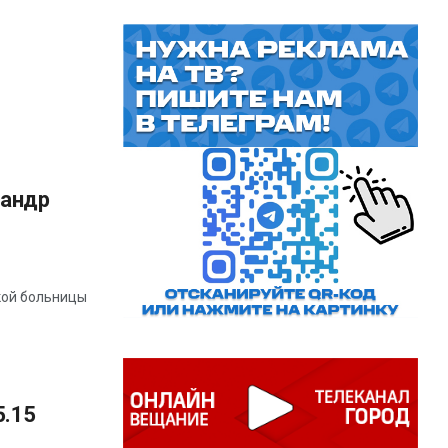
сандр
кой больницы
5.15