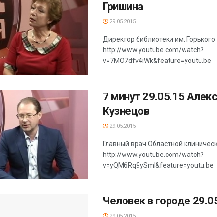
Гришина
29.05.2015
Директор библиотеки им. Горького
http://www.youtube.com/watch?
v=7MO7dfv4iWk&feature=youtu.be
7 минут 29.05.15 Алек
Кузнецов
29.05.2015
Главный врач Областной клиничес
http://www.youtube.com/watch?
v=yQM6Rq9ySmI&feature=youtu.be
Человек в городе 29.0
29.05.2015