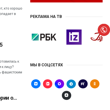
от, кто хорошо
попадает в
РЕКЛАМА НА ТВ
5
отовилась к
МЫ В СОЦСЕТЯХ
 к лицу?
ь фашистским
ории о…