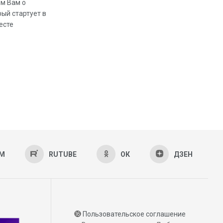
ем Вам о
рый стартует в
есте
AM
RUTUBE
ОК
ДЗЕН
⓰
Пользовательское соглашение