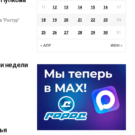
11
12
13
14
15
16
17
18
19
20
21
22
23
24
а "Ростур"
25
26
27
28
29
30
31
« АПР
ИЮН »
ги недели
лья