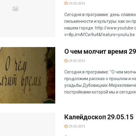
29.05.2015
Сегодня в программе: день славян
письменности и культуры: как он п
нашем городе. http://www.youtube
v=8pJmAfCw9u4&feature=youtu.be
О чем молчит время 29
29.05.2015
Сегодня в программе: "О чем молч
продолжим рассказ о прошлом и 
усадьбы Дубовицких-Мерхелевиче
постройками которой мы и сегодня .
Калейдоскоп 29.05.15
29.05.2015