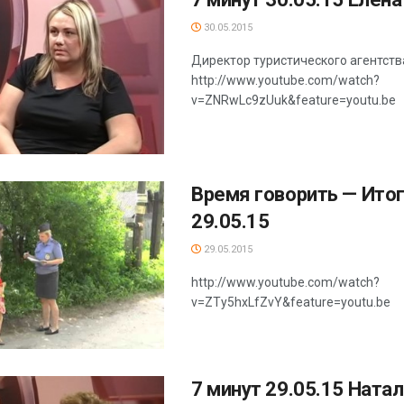
30.05.2015
Директор туристического агентств
http://www.youtube.com/watch?
v=ZNRwLc9zUuk&feature=youtu.be
Время говорить — Ито
29.05.15
29.05.2015
http://www.youtube.com/watch?
v=ZTy5hxLfZvY&feature=youtu.be
7 минут 29.05.15 Ната