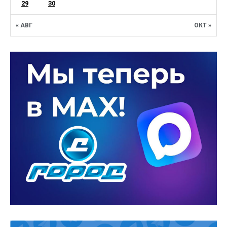
29
30
« АВГ
ОКТ »