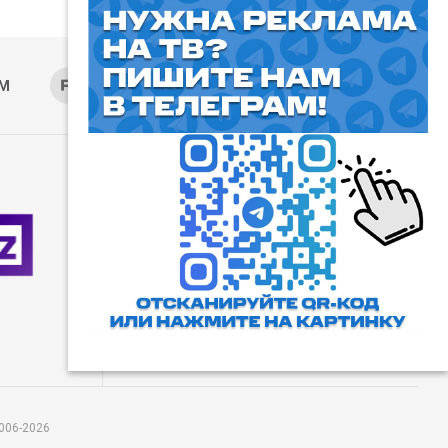
AM
RUTUBE
ОК
ДЗЕН
⓰
Пользовательское соглашение
Все права защищены. Любое
использование материалов
допускается только с согласия
редакции, а также с ссылкой на
сайт.
006-2026