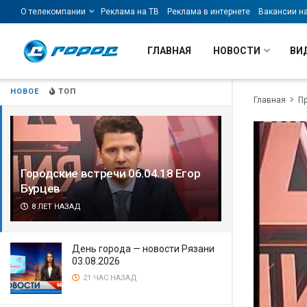
О телекомпании
Реклама на ТВ
Реклама в интернете
Вакансии н
ГЛАВНАЯ
НОВОСТИ
ВИ
НОВОЕ
ТОП
Главная
П
Городские встречи 06.04.18 Егор
Бурцев
8 ЛЕТ НАЗАД
День города — новости Рязани
03.08.2026
21 ЧАС НАЗАД