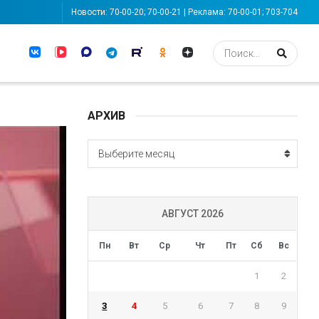
Новости: 70-00-20; 70-00-21 | Реклама: 70-00-01; 703-704
АРХИВ
АРХИВ
Выберите месяц
АВГУСТ 2026
Пн
Вт
Ср
Чт
Пт
Сб
Вс
1
2
3
4
5
6
7
8
9