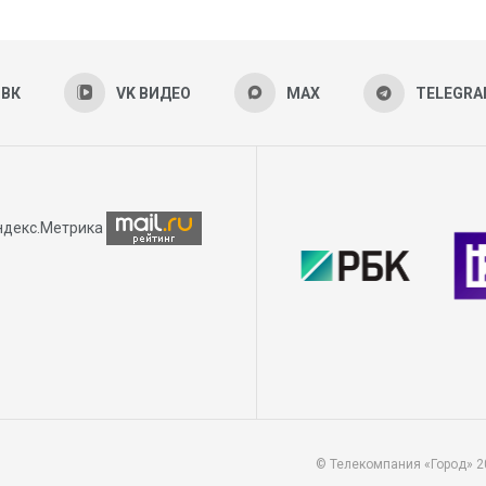
ВК
VK ВИДЕО
MAX
TELEGR
© Телекомпания «Город» 2