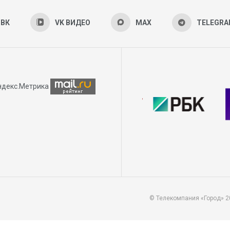
ВК
VK ВИДЕО
MAX
TELEGR
© Телекомпания «Город» 2