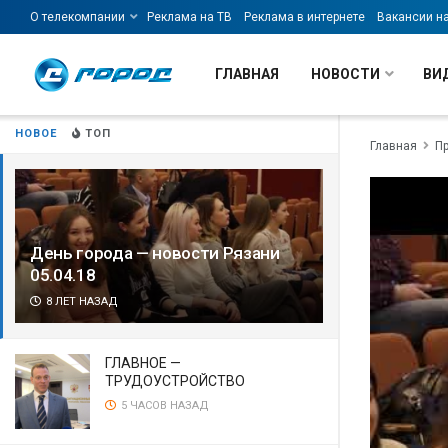
О телекомпании
Реклама на ТВ
Реклама в интернете
Вакансии н
ГЛАВНАЯ
НОВОСТИ
ВИ
НОВОЕ
ТОП
Главная
П
День города — новости Рязани
05.04.18
8 ЛЕТ НАЗАД
ГЛАВНОЕ —
ТРУДОУСТРОЙСТВО
5 ЧАСОВ НАЗАД