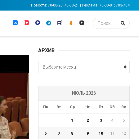
Новости: 70-00-20; 70-00-21 | Реклама: 70-00-01; 703-704
АРХИВ
АРХИВ
Выберите месяц
ИЮЛЬ 2026
Пн
Вт
Ср
Чт
Пт
Сб
Вс
1
2
3
4
5
6
7
8
9
10
11
12