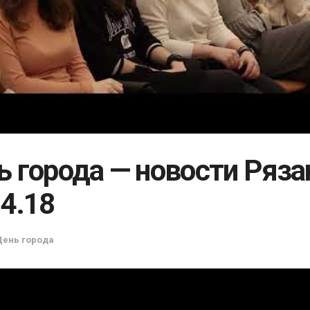
ь города — новости Ряза
04.18
День города