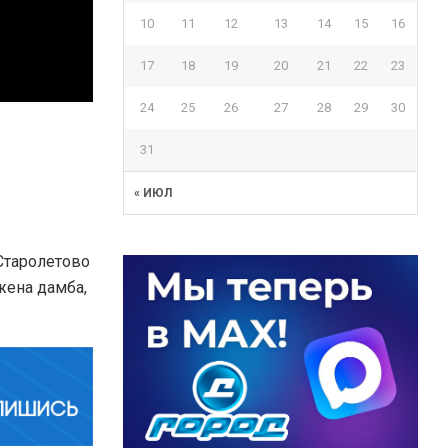
10
11
12
13
14
15
16
17
18
19
20
21
22
23
24
25
26
27
28
29
30
31
« ИЮЛ
Старолетово
жена дамба,