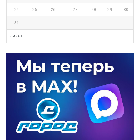
24
25
26
27
28
29
30
31
« ИЮЛ