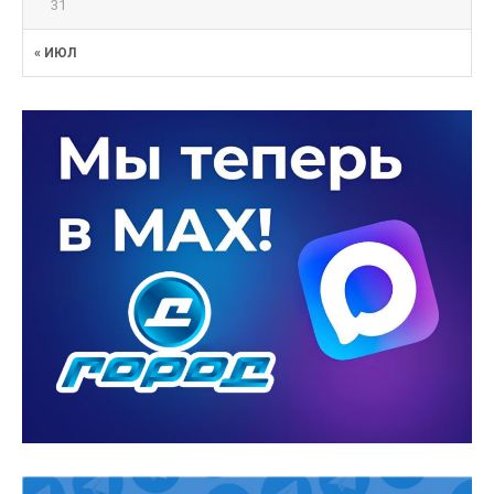
31
« ИЮЛ