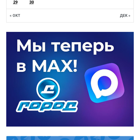
29
30
« ОКТ
ДЕК »