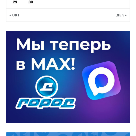
29
30
« ОКТ
ДЕК »