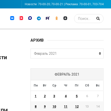
Новости: 70-00-20; 70-00-21 | Реклама: 70-00-01; 703-704
АРХИВ
АРХИВ
Февраль 2021
сти
ФЕВРАЛЬ 2021
Пн
Вт
Ср
Чт
Пт
Сб
Вс
1
2
3
4
5
6
7
8
9
10
11
12
13
14
ЕЛИ