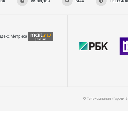
ВК
VK ВИДЕО
MAX
TELEGR
© Телекомпания «Город» 2