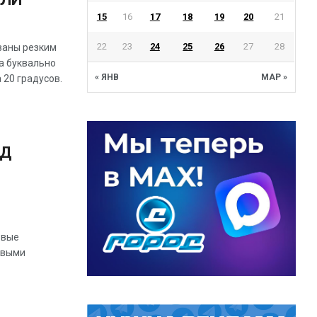
15
16
17
18
19
20
21
22
23
24
25
26
27
28
ваны резким
а буквально
« ЯНВ
МАР »
 20 градусов.
ОД
овые
овыми