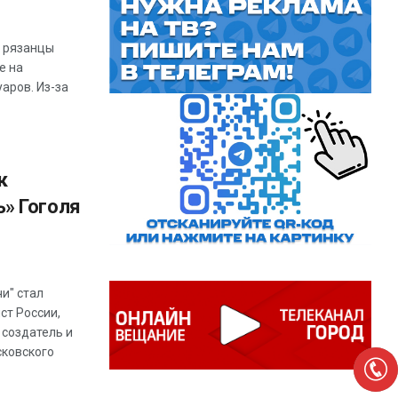
а рязанцы
е на
аров. Из-за
к
» Гоголя
и" стал
ст России,
 создатель и
сковского