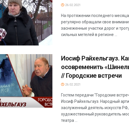
26.02.2021
На протяжении последнего месяц
регулярно обращали свое внимани
заснеженные участки дорог и троту
сильных метелей в регионе ...
Иосиф Райхельгауз. Ка
осовременить «Шинель
// Городские встречи
26.02.2021
Гостем передачи "Городские встреч
Иосиф Райхельгауз. Народный арти
заслуженный деятель искусств РФ,
художественный руководитель мо
театра ...