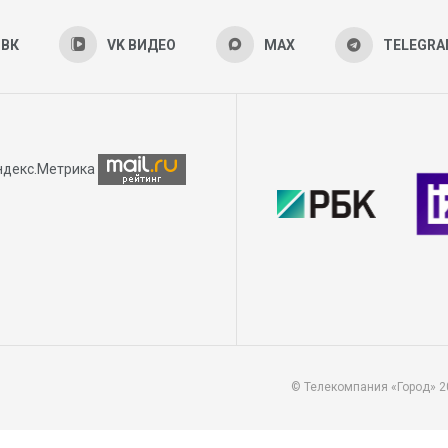
ВК
VK ВИДЕО
MAX
TELEGR
© Телекомпания «Город» 2