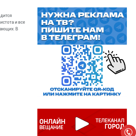
одится
истота и все
хающих. В