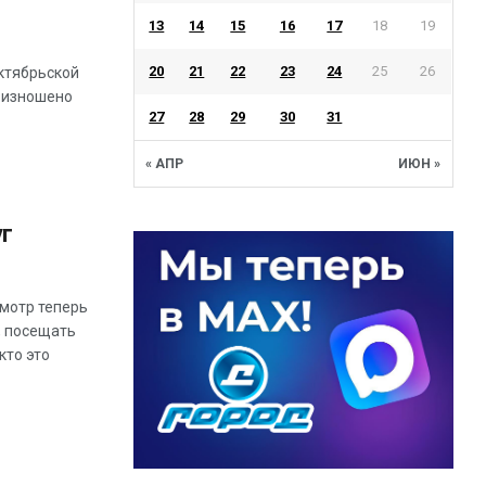
13
14
15
16
17
18
19
20
21
22
23
24
25
26
ктябрьской
е изношено
27
28
29
30
31
« АПР
ИЮН »
г
смотр теперь
, посещать
кто это