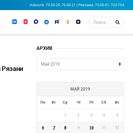
Новости: 70-00-20; 70-00-21 | Реклама: 70-00-01; 703-704
АРХИВ
АРХИВ
Май 2019
 Рязани
МАЙ 2019
Пн
Вт
Ср
Чт
Пт
Сб
Вс
1
2
3
4
5
6
7
8
9
10
11
12