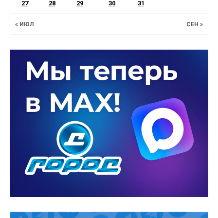
27
28
29
30
31
« ИЮЛ
СЕН »