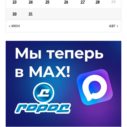
23
24
25
26
27
28
29
30
31
« ИЮН
АВГ »