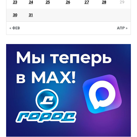
23
24
25
26
27
28
29
30
31
« ФЕВ
АПР »