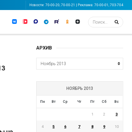
Новости: 70-00-20; 70-00-21 | Реклама: 70-00-01; 703-704
АРХИВ
АРХИВ
Ноябрь 2013
13
НОЯБРЬ 2013
Пн
Вт
Ср
Чт
Пт
Сб
Вс
1
2
3
4
5
6
7
8
9
10
ы на