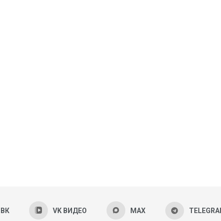
ВК
VK ВИДЕО
MAX
TELEGR