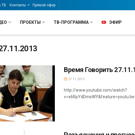
а ТВ
Контакты
Прямой эфир
ДЕО
ПРОЕКТЫ
ТВ-ПРОГРАММА
ЭФИР
27.11.2013
Время Говорить 27.11.
27.11.2013
http://www.youtube.com/watch?
v=x6RpYdDmsWY&feature=youtu.be
Разъяснения и прогноз