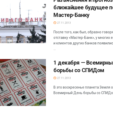
ближайшее будущее п
Мастер-Банку
27.11.2013
После того, как был, образно говор
отставку «Мастер-Банк», у многих 
и клиентов других банков появили
...
1 декабря — Всемирны
борьбы со СПИДом
27.11.2013
В это воскресенье планета Земля 
Всемирный День борьбы со СПИДо