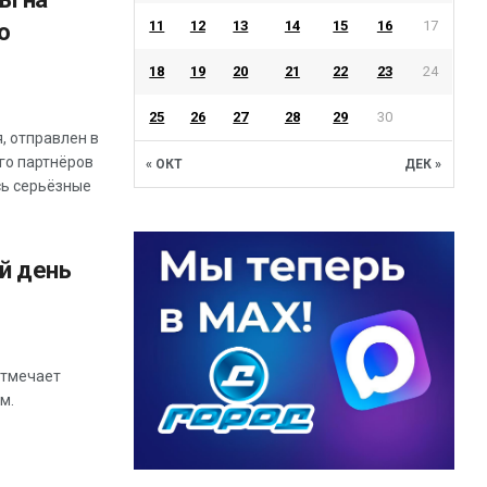
11
12
13
14
15
16
17
о
18
19
20
21
22
23
24
25
26
27
28
29
30
я, отправлен в
его партнёров
« ОКТ
ДЕК »
сь серьёзные
й день
отмечает
м.