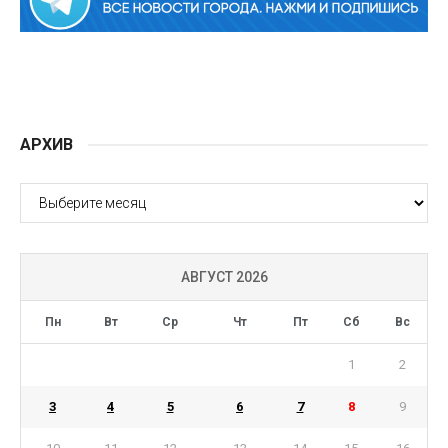
АРХИВ
АРХИВ
АВГУСТ 2026
Пн
Вт
Ср
Чт
Пт
Сб
Вс
1
2
3
4
5
6
7
8
9