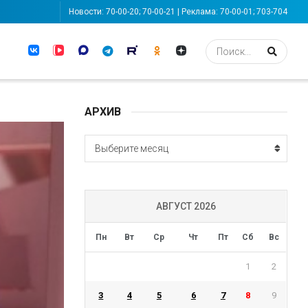
Новости: 70-00-20; 70-00-21 | Реклама: 70-00-01; 703-704
АРХИВ
АРХИВ
Выберите месяц
АВГУСТ 2026
Пн
Вт
Ср
Чт
Пт
Сб
Вс
1
2
3
4
5
6
7
8
9