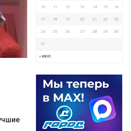
10
11
12
13
14
15
16
17
18
19
20
21
22
23
24
25
26
27
28
29
30
31
« ИЮЛ
учшие