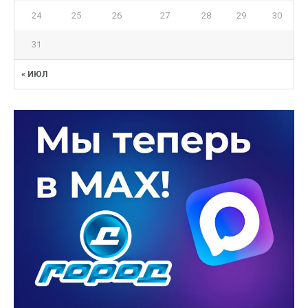
24
25
26
27
28
29
30
31
« ИЮЛ