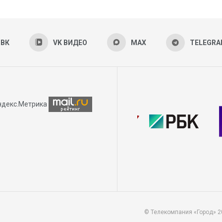
ВК
VK ВИДЕО
MAX
TELEGR
© Телекомпания «Город» 2