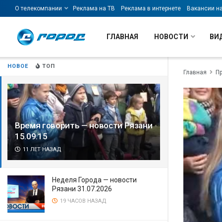
О телекомпании
Реклама на ТВ
Реклама в интернете
Вакансии н
ГЛАВНАЯ
НОВОСТИ
ВИ
НОВОЕ
ТОП
Главная
П
Время говорить — новости Рязани
15.09.15
11 ЛЕТ НАЗАД
Неделя Города — новости
Рязани 31.07.2026
19 ЧАСОВ НАЗАД