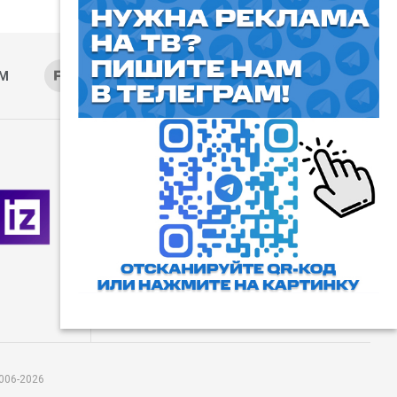
AM
RUTUBE
ОК
ДЗЕН
⓰
Пользовательское соглашение
Все права защищены. Любое
использование материалов
допускается только с согласия
редакции, а также с ссылкой на
сайт.
006-2026