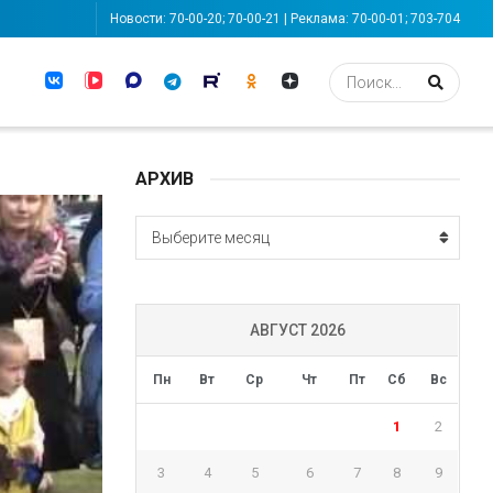
Новости: 70-00-20; 70-00-21 | Реклама: 70-00-01; 703-704
АРХИВ
АРХИВ
Выберите месяц
АВГУСТ 2026
Пн
Вт
Ср
Чт
Пт
Сб
Вс
1
2
3
4
5
6
7
8
9