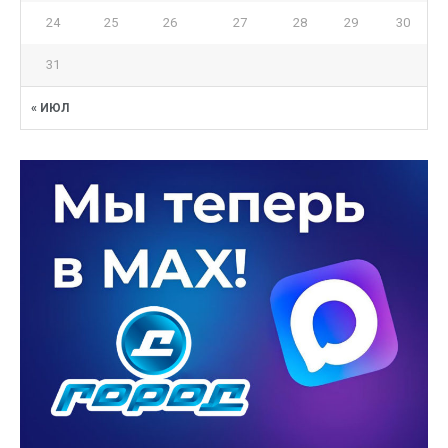
24
25
26
27
28
29
30
31
« ИЮЛ