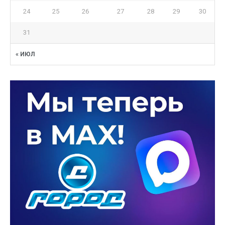
24
25
26
27
28
29
30
31
« ИЮЛ