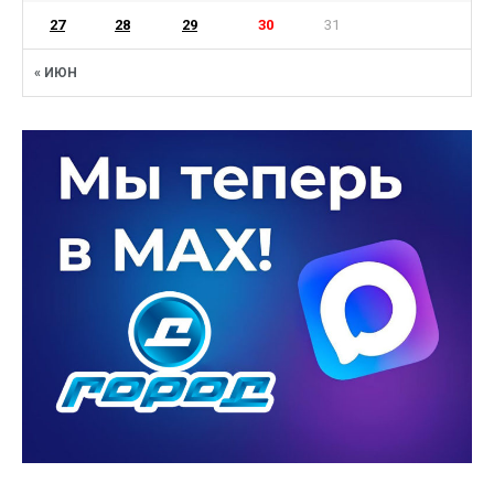
27
28
29
30
31
« ИЮН