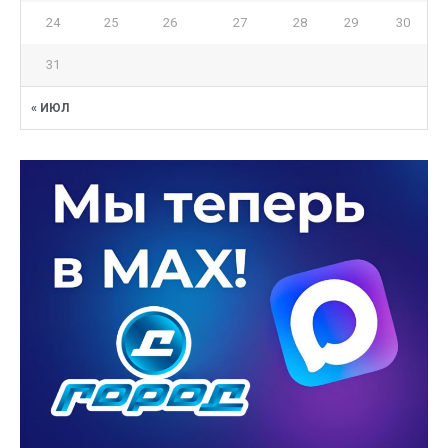
24
25
26
27
28
29
30
31
« ИЮЛ