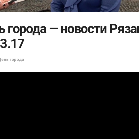
ь города — новости Ряза
03.17
День города