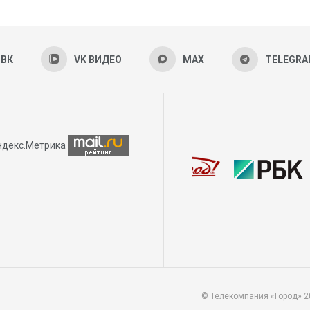
ВК
VK ВИДЕО
MAX
TELEGR
© Телекомпания «Город» 2