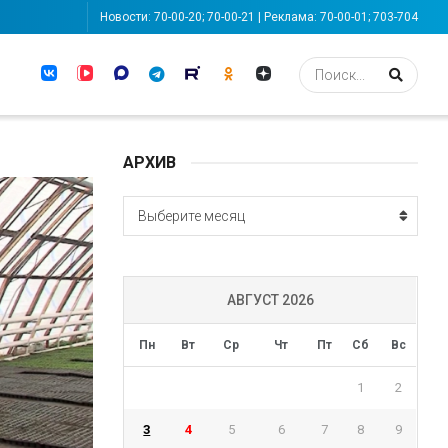
Новости: 70-00-20; 70-00-21 | Реклама: 70-00-01; 703-704
АРХИВ
АРХИВ
Выберите месяц
АВГУСТ 2026
Пн
Вт
Ср
Чт
Пт
Сб
Вс
1
2
3
4
5
6
7
8
9