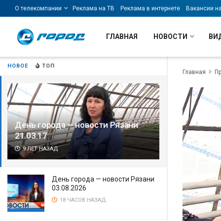
О телекомпании
Реклама на ТВ
Реклама в интернете
Вакансии н
ГЛАВНАЯ
НОВОСТИ
ВИ
НОВОЕ
ТОП
Главная
П
День города — новости Рязани
21.03.17
9 ЛЕТ НАЗАД
День города — новости Рязани
03.08.2026
18 ЧАСОВ НАЗАД