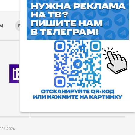
AM
RUTUBE
ОК
ДЗЕН
⓰
Пользовательское соглашение
Все права защищены. Любое
использование материалов
допускается только с согласия
редакции, а также с ссылкой на
сайт.
006-2026