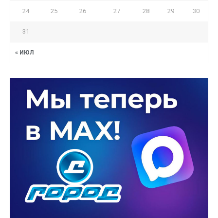
24
25
26
27
28
29
30
31
« ИЮЛ