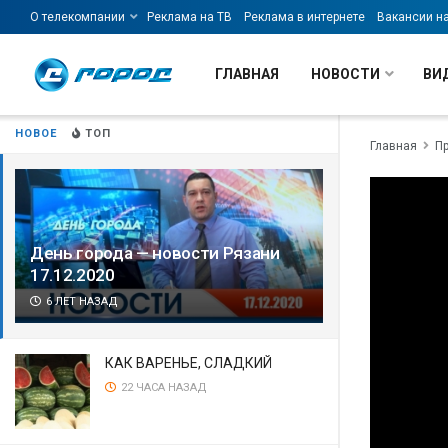
О телекомпании
Реклама на ТВ
Реклама в интернете
Вакансии н
ГЛАВНАЯ
НОВОСТИ
ВИ
НОВОЕ
ТОП
Главная
П
День города — новости Рязани
17.12.2020
6 ЛЕТ НАЗАД
КАК ВАРЕНЬЕ, СЛАДКИЙ
22 ЧАСА НАЗАД