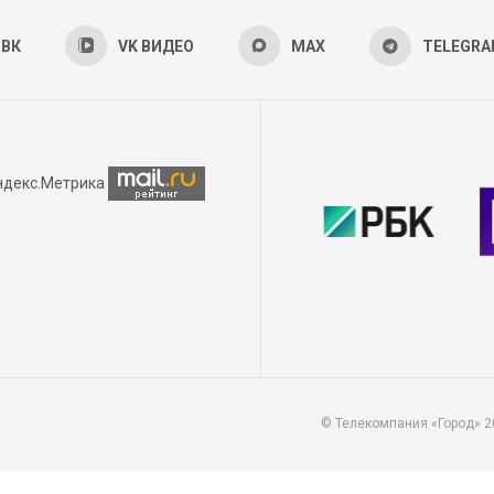
ВК
VK ВИДЕО
MAX
TELEGR
© Телекомпания «Город» 2