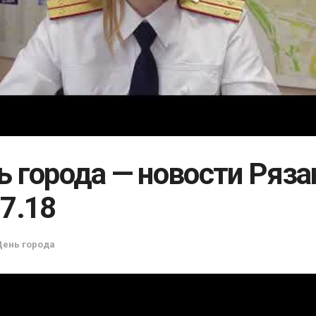
ь города — новости Ряза
07.18
День города