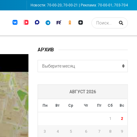
Новости: 70-00-20; 70-00-21 | Реклама: 70-00-01; 703-704
АРХИВ
АРХИВ
Выберите месяц
АВГУСТ 2026
Пн
Вт
Ср
Чт
Пт
Сб
Вс
1
2
3
4
5
6
7
8
9