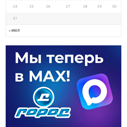
24
25
26
27
28
29
30
31
« ИЮЛ