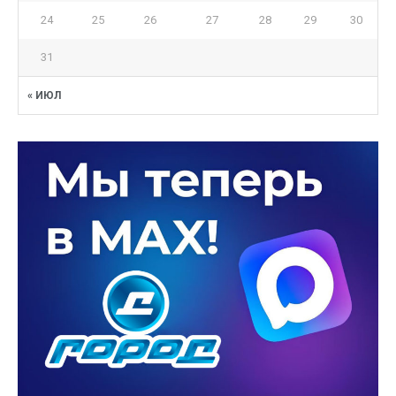
24
25
26
27
28
29
30
31
« ИЮЛ