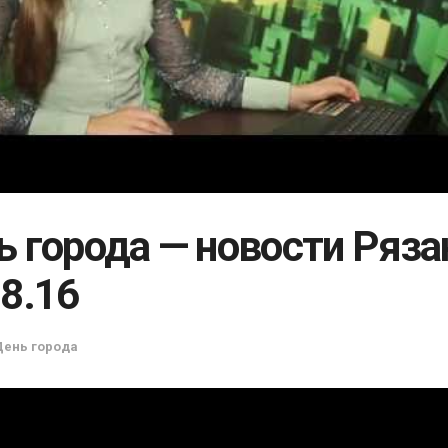
ь города — новости Ряза
08.16
День города