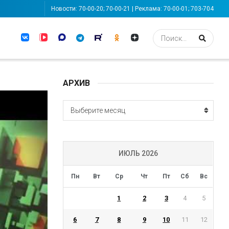
Новости: 70-00-20; 70-00-21 | Реклама: 70-00-01; 703-704
АРХИВ
АРХИВ
Выберите месяц
ИЮЛЬ 2026
Пн
Вт
Ср
Чт
Пт
Сб
Вс
1
2
3
4
5
6
7
8
9
10
11
12