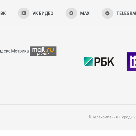
ВК
VK ВИДЕО
MAX
TELEGR
© Телекомпания «Город» 2