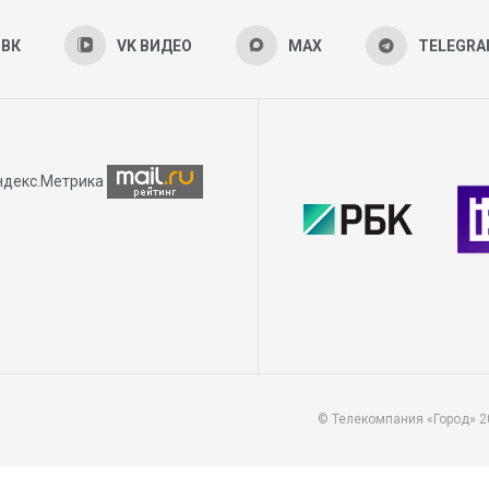
ВК
VK ВИДЕО
MAX
TELEGR
© Телекомпания «Город» 2