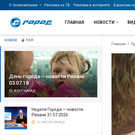
О телекомпании
Реклама на ТВ
Реклама в интернете
Вакансии н
ГЛАВНАЯ
НОВОСТИ
ВИ
НОВОЕ
ТОП
Главная
П
День города — новости Рязани
03.07.18
8 ЛЕТ НАЗАД
Неделя Города — новости
Рязани 31.07.2026
16 ЧАСОВ НАЗАД