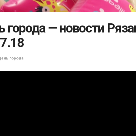
ь города — новости Ряза
07.18
День города