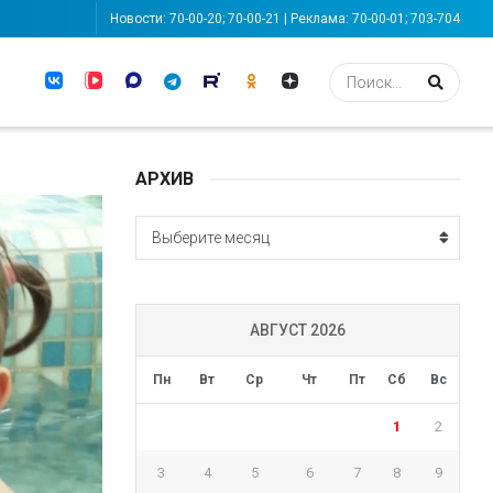
Новости: 70-00-20; 70-00-21 | Реклама: 70-00-01; 703-704
АРХИВ
АРХИВ
Выберите месяц
АВГУСТ 2026
Пн
Вт
Ср
Чт
Пт
Сб
Вс
1
2
3
4
5
6
7
8
9