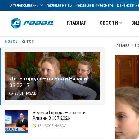
О телекомпании
Реклама на ТВ
Реклама в интернете
Вакансии н
ГЛАВНАЯ
НОВОСТИ
ВИ
НОВОЕ
ТОП
Главная
П
День города — новости Рязани
03.02.17
9 ЛЕТ НАЗАД
Неделя Города — новости
Рязани 31.07.2026
18 ЧАСОВ НАЗАД