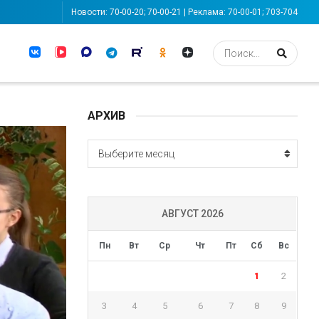
Новости: 70-00-20; 70-00-21 | Реклама: 70-00-01; 703-704
АРХИВ
АРХИВ
Выберите месяц
АВГУСТ 2026
Пн
Вт
Ср
Чт
Пт
Сб
Вс
1
2
3
4
5
6
7
8
9