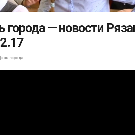
ь города — новости Ряза
02.17
День города