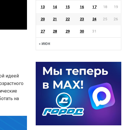
13
14
15
16
17
18
19
20
21
22
23
24
25
26
27
28
29
30
31
« ИЮН
ой идеей
возрастного
ические
ботать на