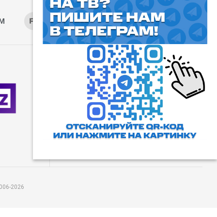
AM
RUTUBE
ОК
ДЗЕН
⓰
Пользовательское соглашение
Все права защищены. Любое
использование материалов
допускается только с согласия
редакции, а также с ссылкой на
сайт.
006-2026