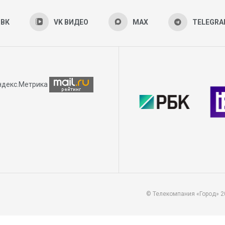
ВК
VK ВИДЕО
MAX
TELEGR
© Телекомпания «Город» 2