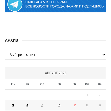
АРХИВ
АРХИВ
АВГУСТ 2026
Пн
Вт
Ср
Чт
Пт
Сб
Вс
1
2
3
4
5
6
7
8
9