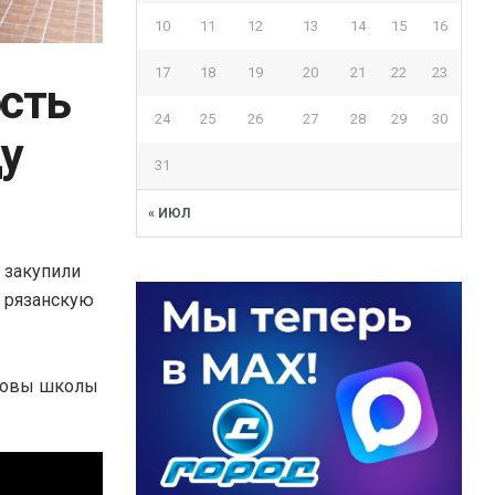
10
11
12
13
14
15
16
17
18
19
20
21
22
23
ость
24
25
26
27
28
29
30
ду
31
« ИЮЛ
и закупили
8 рязанскую
отовы школы