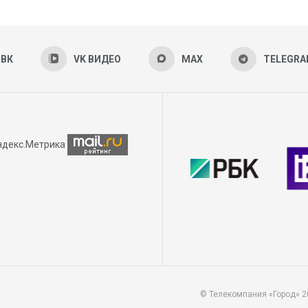
ВК
VK ВИДЕО
MAX
TELEGR
© Телекомпания «Город» 2