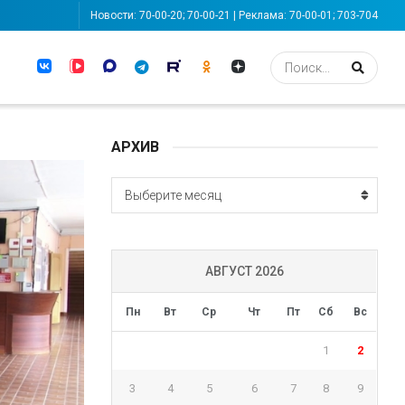
Новости: 70-00-20; 70-00-21 | Реклама: 70-00-01; 703-704
АРХИВ
АРХИВ
Выберите месяц
АВГУСТ 2026
Пн
Вт
Ср
Чт
Пт
Сб
Вс
1
2
3
4
5
6
7
8
9