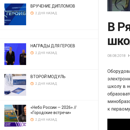
ВРУЧЕНИЕ ДИПЛОМОВ
2 ДНЯ НАЗАД
В Р
шко
НАГРАДЫ ДЛЯ ГЕРОЕВ
2 ДНЯ НАЗАД
08.08.2018
Оборудова
ВТОРОЙ МОДУЛЬ
электронн
2 ДНЯ НАЗАД
школу в н
образоват
минобразо
«Небо России — 2026» //
к первому
«Городские встречи»
2 ДНЯ НАЗАД