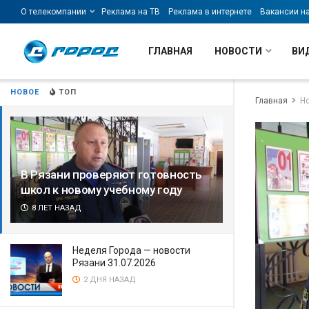
О телекомпании
Реклама на ТВ
Реклама в интернете
Вакансии н
ГЛАВНАЯ
НОВОСТИ
ВИ
НОВОЕ
ТОП
Главная
Н
В Рязани проверяют готовность
школ к новому учебному году
8 ЛЕТ НАЗАД
Неделя Города — новости
Рязани 31.07.2026
2 ДНЯ НАЗАД