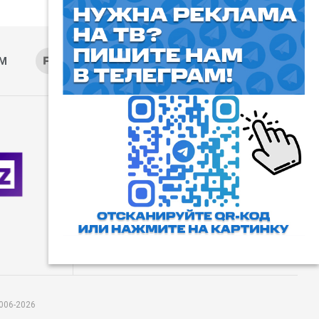
AM
RUTUBE
ОК
ДЗЕН
⓰
Пользовательское соглашение
Все права защищены. Любое
использование материалов
допускается только с согласия
редакции, а также с ссылкой на
сайт.
006-2026