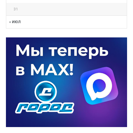
31
« ИЮЛ