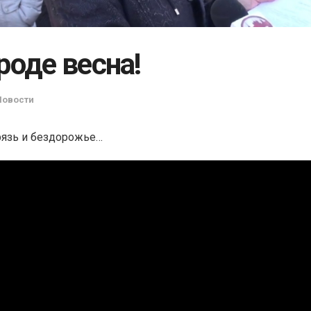
роде весна!
Новости
рязь и бездорожье…