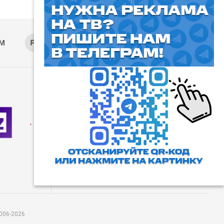
AM
RUTUBE
ОК
ДЗЕН
⓰
Пользовательское соглашение
Все права защищены. Любое
использование материалов
допускается только с согласия
редакции, а также с ссылкой на
сайт.
006-2026