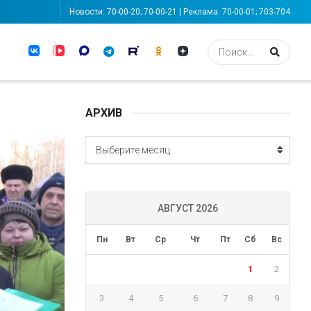
Новости: 70-00-20; 70-00-21 | Реклама: 70-00-01; 703-704
АРХИВ
АРХИВ
Выберите месяц
АВГУСТ 2026
Пн
Вт
Ср
Чт
Пт
Сб
Вс
1
2
3
4
5
6
7
8
9