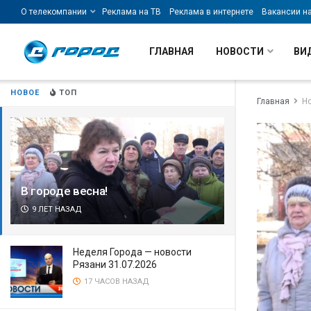
О телекомпании
Реклама на ТВ
Реклама в интернете
Вакансии н
ГЛАВНАЯ
НОВОСТИ
ВИ
НОВОЕ
ТОП
Главная
Н
В городе весна!
9 ЛЕТ НАЗАД
Неделя Города — новости
Рязани 31.07.2026
17 ЧАСОВ НАЗАД