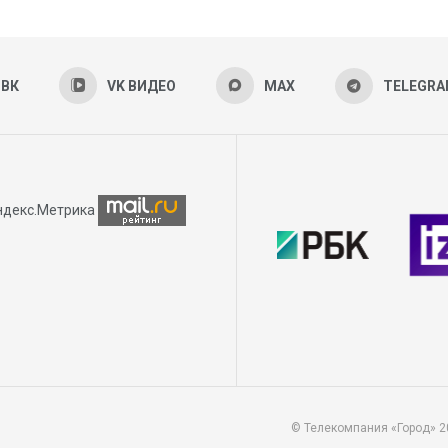
ВК
VK ВИДЕО
MAX
TELEGR
© Телекомпания «Город» 2